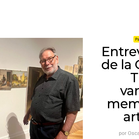
Pa
Entrev
de la 
T
va
memo
ar
por
Osca