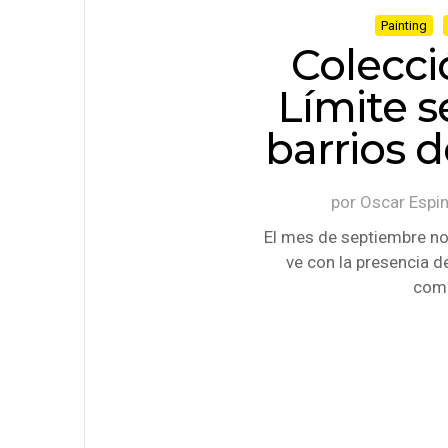
Painting
Colecci
Límite s
barrios 
por
Oscar Espi
El mes de septiembre nos
ve con la presencia de
comi