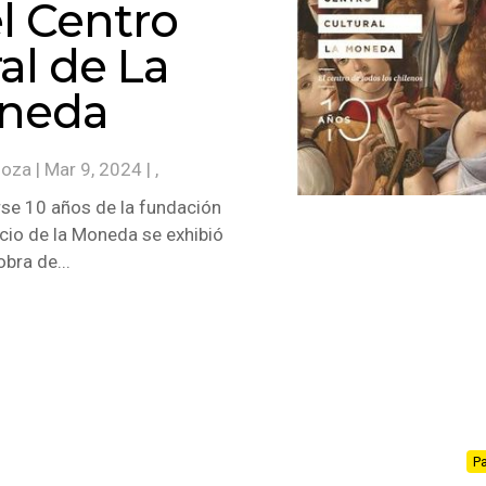
el Centro
al de La
neda
noza
|
Mar 9, 2024
| ,
se 10 años de la fundación
acio de la Moneda se exhibió
obra de...
Pa