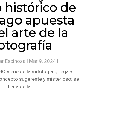
o histórico de
iago apuesta
el arte de la
otografía
ar Espinoza
|
Mar 9, 2024
| ,
O viene de la mitología griega y
concepto sugerente y misterioso; se
trata de la...