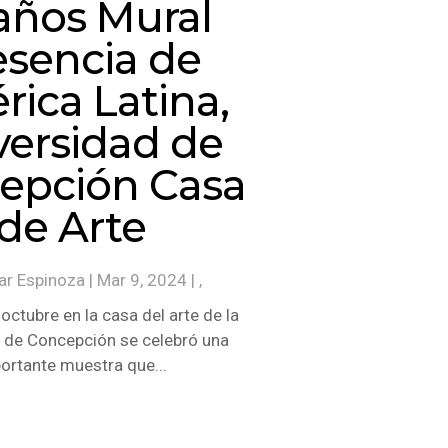
años Mural
esencia de
ica Latina,
versidad de
epción Casa
de Arte
ar Espinoza
|
Mar 9, 2024
| ,
octubre en la casa del arte de la
 de Concepción se celebró una
ortante muestra que...