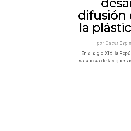
desar
difusión 
la plásti
por
Oscar Espi
En el siglo XIX, la Rep
instancias de las guerra