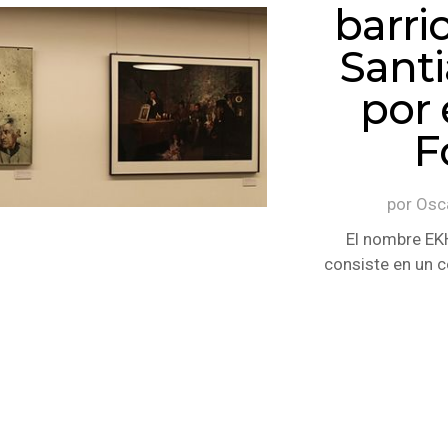
barri
Sant
por 
F
por
Osc
El nombre EKH
consiste en un 