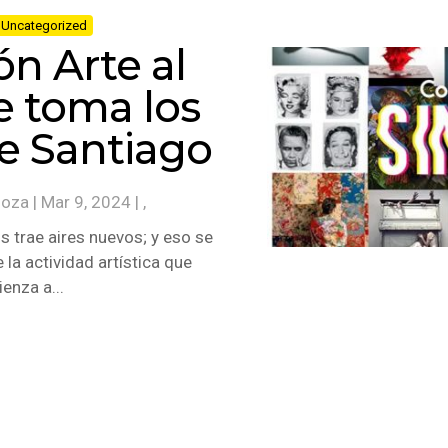
Uncategorized
ón Arte al
e toma los
de Santiago
noza
|
Mar 9, 2024
| ,
 trae aires nuevos; y eso se
 la actividad artística que
enza a...