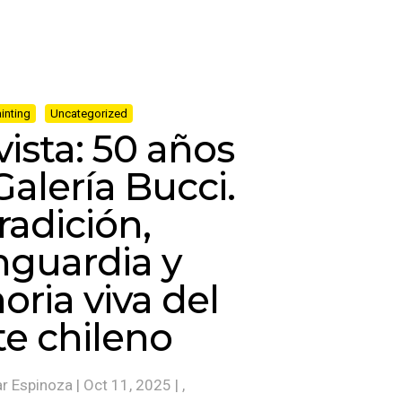
inting
Uncategorized
ista: 50 años
Galería Bucci.
radición,
nguardia y
ria viva del
te chileno
r Espinoza
|
Oct 11, 2025
| ,