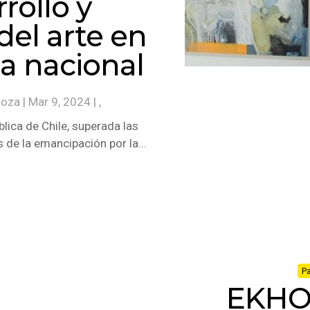
rollo y
del arte en
ca nacional
noza
|
Mar 9, 2024
| ,
ública de Chile, superada las
s de la emancipación por la...
Pa
EKHO 