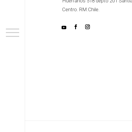
Huérfanos 518 depto 201 Santi
Centro. RM.Chile.