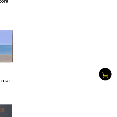
tora

a mar