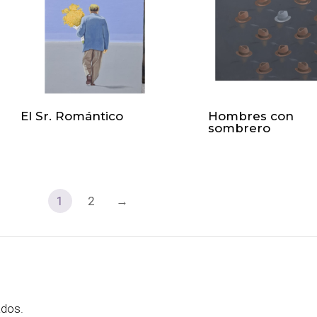
El Sr. Romántico
Hombres con
sombrero
1
2
→
ados.