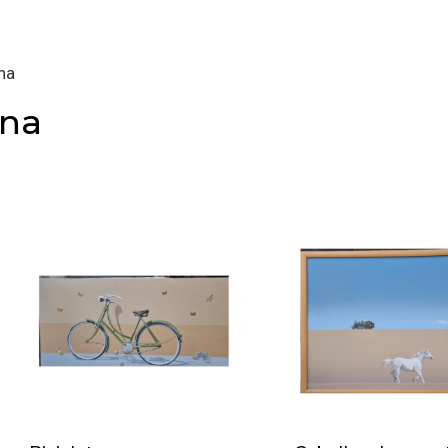
na
ina