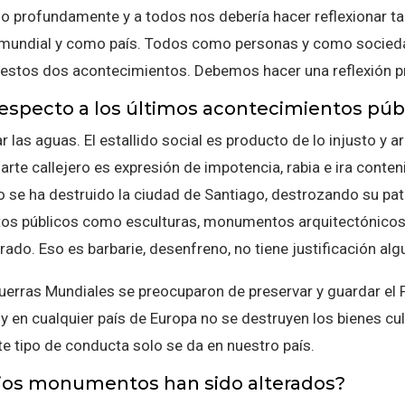
profundamente y a todos nos debería hacer reflexionar tant
l mundial y como país. Todos como personas y como socie
e estos dos acontecimientos. Debemos hacer una reflexión 
especto a los últimos acontecimientos públ
las aguas. El estallido social es producto de lo injusto y a
 arte callejero es expresión de impotencia, rabia e ira conten
 se ha destruido la ciudad de Santiago, destrozando su patr
 públicos como esculturas, monumentos arquitectónicos y 
ado. Eso es barbarie, desenfreno, no tiene justificación algu
uerras Mundiales se preocuparon de preservar y guardar el P
 y en cualquier país de Europa no se destruyen los bienes cu
e tipo de conducta solo se da en nuestro país.
arios monumentos han sido alterados?