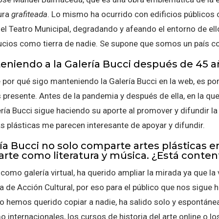
tura
grafiteada
. Lo mismo ha ocurrido con edificios públicos
 y el Teatro Municipal, degradando y afeando el entorno de el
ucios como tierra de nadie. Se supone que somos un país co
eniendo a la Galería Bucci después de 45 
por qué sigo manteniendo la Galería Bucci en la web, es po
 presente. Antes de la pandemia y después de ella, en la q
ería Bucci sigue haciendo su aporte al promover y difundir la
as plásticas me parecen interesante de apoyar y difundir.
a Bucci no solo comparte artes plásticas en 
arte como literatura y música. ¿Está conte
, como galería virtual, ha querido ampliar la mirada ya que la 
a de Acción Cultural, por eso para el público que nos sigu
 hemos querido copiar a nadie, ha salido solo y espontánea
 internacionales, los cursos de historia del arte online o lo