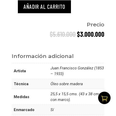
AÑADIR AL CARRITO
Limache
cantidad
Precio
El
El
$
5.610.000
$
3.000.000
precio
prec
original
actu
era:
es:
Información adicional
$5.610.000.
$3.0
Juan Francisco González (1853
Artista
– 1933)
Técnica
Óleo sobre madera
25,5 x 15,5 cms. (43 x 38 cms.
Medidas

con marco).
Enmarcado
Sí