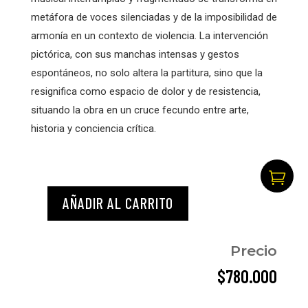
metáfora de voces silenciadas y de la imposibilidad de
armonía en un contexto de violencia. La intervención
pictórica, con sus manchas intensas y gestos
espontáneos, no solo altera la partitura, sino que la
resignifica como espacio de dolor y de resistencia,
situando la obra en un cruce fecundo entre arte,
historia y conciencia crítica.

AÑADIR AL CARRITO
Serie
partituras.
Precio
"La
música
$
780.000
de
gaza"