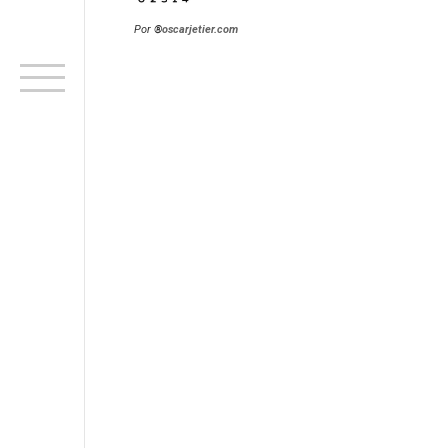
Por
®
oscarjetier.com