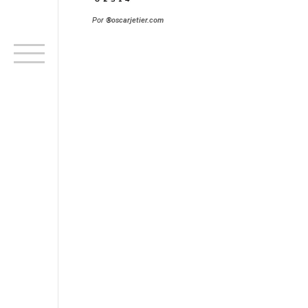
Por
®
oscarjetier.com