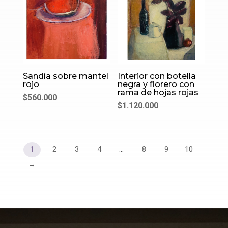
Sandía sobre mantel
Interior con botella
rojo
negra y florero con
rama de hojas rojas
$
560.000
$
1.120.000
1
2
3
4
…
8
9
10
→